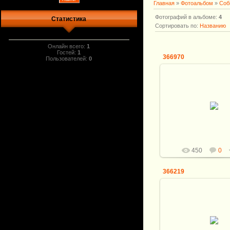
Главная
»
Фотоальбом
»
Соб
Фотографий в альбоме
:
4
Статистика
Сортировать по
:
Названию
Онлайн всего:
1
Гостей:
1
366970
Пользователей:
0
15.07.2018
marina
450
0
366219
15.07.2018
marina