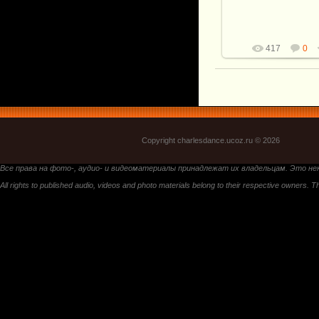
417
0
Copyright charlesdance.ucoz.ru © 2026
Все права на фото-, аудио- и видеоматериалы принадлежат их владельцам. Это не
All rights to published audio, videos and photo materials belong to their respective owners. Th